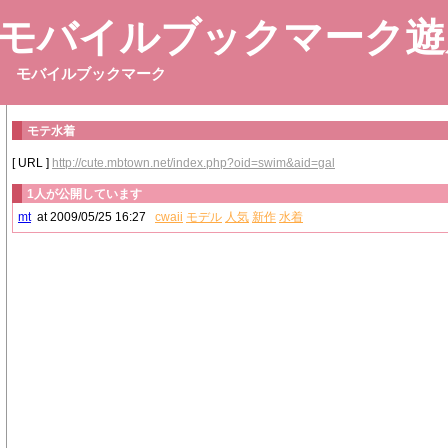
モバイルブックマーク遊
モバイルブックマーク
モテ水着
[ URL ]
http://cute.mbtown.net/index.php?oid=swim&aid=gal
1人が公開しています
mt
at 2009/05/25 16:27
cwaii
モデル
人気
新作
水着