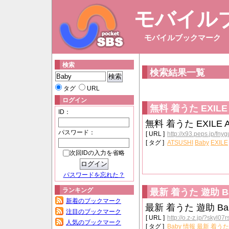
モバイル
モバイルブックマーク
検索
検索結果一覧
タグ
URL
ログイン
無料 着うた EXILE 
ID：
無料 着うた EXILE AT
パスワード：
[ URL ]
http://x93.peps.jp/fny
[ タグ ]
ATSUSHI
Baby
EXILE
次回IDの入力を省略
パスワードを忘れた？
ランキング
最新 着うた 遊助 Ba
新着のブックマーク
最新 着うた 遊助 Bab
注目のブックマーク
[ URL ]
http://o.z-z.jp/?skyl07r
人気のブックマーク
[ タグ ]
Baby
情報
最新
着うた