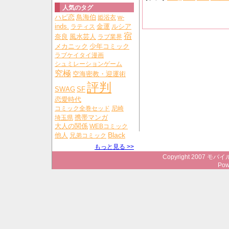
人気のタグ
ハピ恋
鳥海伯
姫浴衣
w-
ルシア
inds.
ラティス
金運
宿
奈良
風水芸人
ラブ業界
メカニック
少年コミック
ラブケイタイ漫画
シュミレーションゲーム
究極
空海密教・迎運術
評判
SWAG
SF
恋愛時代
コミック全巻セッド
尼崎
携帯マンガ
埼玉県
大人の関係
WEBコミック
Black
他人
兄弟コミック
もっと見る >>
Copyright 2007 モバイ
Pow