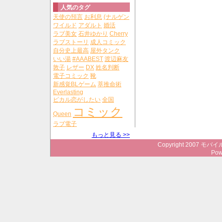
人気のタグ
天使の預言
お利息
(ナルゲン
ワイルド
アダルト
婚活
ラブ美女
石井ゆかり
Cherry
ラブストーリ
成人コミック
自分史上最高
屋外タンク
いい湯
#AAABEST
渡辺麻友
敦子
レザー
DX
姓名判断
電子コミック
靴
新感覚BLゲーム
萃推命術
Everlasting
ピカル恋がしたい
全国
コミック
Queen
ラブ電子
もっと見る >>
Copyright 2007 モバイ
Pow