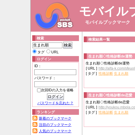
モバイル
モバイルブックマーク
検索
検索結果一覧
タグ
URL
生まれ順◇性格診断de運勢
ログイン
生まれ順◇性格診断de運勢
ID：
[ URL ]
http://alfa-k.com/sfeuo
[ タグ ]
性格診断
生まれ順
パスワード：
次回IDの入力を省略
生まれ順◇性格診断de恋愛
生まれ順◇性格診断de恋愛
パスワードを忘れた？
[ URL ]
http://youkou.mbpla.c
ランキング
[ タグ ]
性格診断
生まれ順
新着のブックマーク
注目のブックマーク
人気のブックマーク