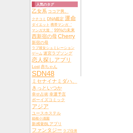
人気のタグ
乙女系
ココア男。
運命
DNA鑑定
クチコミ
ダイエット
携帯マンガ゛
99%の未来
マンガ大賞゛
Cherry
西新宿の母
新宿の母
ラブ彼女シュミレーション
迷宮ラブソング
ゲーム
恋人探しアプリ
Lost
赤ちゃん
SDN48
ミセナイナミダハ、
きっといつか
幸せ占術
幸運予言
ボーイズコミック
アジア
ユースホステル
箱根小涌園
新感覚BLアプリ
ファンタジー
ラブ任侠