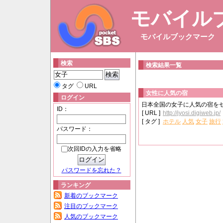
モバイル
モバイルブックマーク
検索
検索結果一覧
タグ
URL
女性に人気の宿
ログイン
日本全国の女子に人気の宿を
ID：
[ URL ]
http://jyosi.digiweb.jp/
[ タグ ]
ホテル
人気
女子
旅行
パスワード：
次回IDの入力を省略
パスワードを忘れた？
ランキング
新着のブックマーク
注目のブックマーク
人気のブックマーク