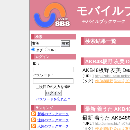
モバイル
モバイルブックマーク
検索
検索結果一覧
タグ
URL
ログイン
AKB48板野 友美 Dea
ID：
AKB48板野 友美 Dear
パスワード：
[ URL ]
http://zakkuzaku.net/h
[ タグ ]
AKB48板野
Dear
J
ダ
次回IDの入力を省略
パスワードを忘れた？
ランキング
最新 着うた AKB48
新着のブックマーク
最新 着うた AKB48板
注目のブックマーク
[ URL ]
http://unimo.biz/hs07s
人気のブックマーク
[ タグ ]
AKB48板野
Dear
J
友