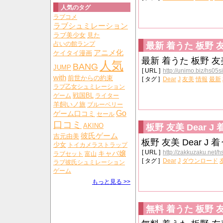
人気のタグ
ラブコメ
ラブシュミレーション
ラブ美少女
見た
占いの館ランプ
最新 着うた 板野 友美
アニメ化
ケイタイ漫画
最新 着うた 板野 友美 
人気
BANG
JUMP
[ URL ]
http://unimo.biz/hs05s
with
前世からの約束
[ タグ ]
Dear
J
友美
情報
最新
ラブ乙女シュミレーション
戦国BL
ゲーム
ライター
羊飼いノ旅
ブルーベリー
Go
ゲーム口コミ
セール
口コミ
AKINO
板野 友美 Dear J 着
彼氏ゲーム
吉元由美
板野 友美 Dear J 着う
少女
トイカメラストラップ
[ URL ]
http://zakkuzaku.net/h
キャバ嬢
ラブセット
富山
[ タグ ]
Dear
J
ダウンロード
ラブ彼氏シュミレーション
ゲーム
もっと見る >>
無料 着うた 板野 友美