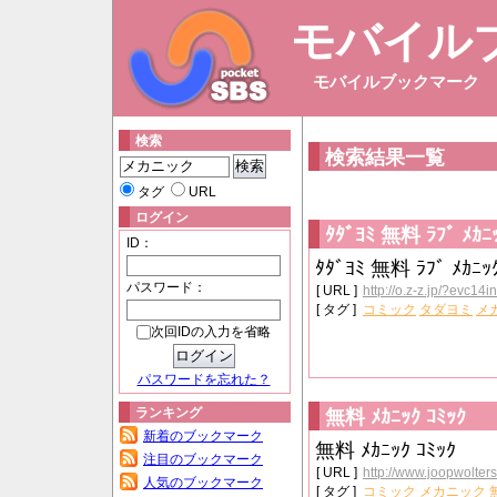
モバイル
モバイルブックマーク
検索
検索結果一覧
タグ
URL
ログイン
ﾀﾀﾞﾖﾐ 無料 ﾗﾌﾞ ﾒｶﾆ
ID：
ﾀﾀﾞﾖﾐ 無料 ﾗﾌﾞ ﾒｶﾆｯ
パスワード：
[ URL ]
http://o.z-z.jp/?evc14i
[ タグ ]
コミック
タダヨミ
メ
次回IDの入力を省略
パスワードを忘れた？
ランキング
無料 ﾒｶﾆｯｸ ｺﾐｯｸ
新着のブックマーク
無料 ﾒｶﾆｯｸ ｺﾐｯｸ
注目のブックマーク
[ URL ]
http://www.joopwolters
人気のブックマーク
[ タグ ]
コミック
メカニック