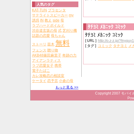
人気のタグ
KAT-TUN
プラセンタ
サテライトスピーカー
my
誘惑
IN
教え
side
母
ラブハードボイルド
ﾀﾁﾖﾐ ﾒｶﾆｯｸ ｺﾐｯｸ
渋谷道玄坂の母
式
芝刈り機
ﾀﾁﾖﾐ ﾒｶﾆｯｸ ｺﾐｯｸ
話題の恋愛
母ちゃん
[ URL ]
http://o.z-z.jp/?fnyguy
無料
ストーリ
苗木
[ タグ ]
コミック
タチヨミ
メ
フェンス
贈り物
AKB48篠田麻里子
奇跡の力
アイアンラティス
ラブ恋愛女子
携帯
電子たばこ
カレ攻略恋の相談室
ケータイ
恋予言
小倉の母
もっと見る >>
Copyright 2007 モバイ
Pow