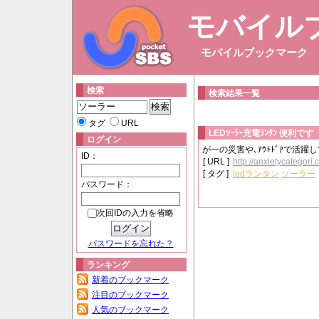
モバイル
モバイルブックマーク
検索
検索結果一覧
タグ
URL
LEDｿｰﾗｰ充電ﾗﾝﾀﾝ 便利です
ログイン
が一の災害や､ｱｳﾄﾄﾞｱで活躍
ID：
[ URL ]
http://anxietycategori
[ タグ ]
ledランタン
ソーラー
パスワード：
次回IDの入力を省略
パスワードを忘れた？
ランキング
新着のブックマーク
注目のブックマーク
人気のブックマーク