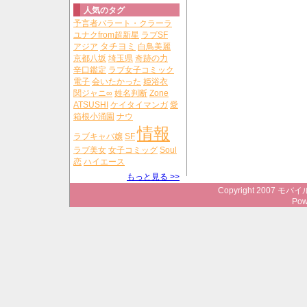
人気のタグ
予言者バラート・クラーラ
ユナクfrom超新星
ラブSF
タチヨミ
アジア
白鳥美麗
京都八坂
埼玉県
奇跡の力
辛口鑑定
ラブ女子コミック
電子
会いたかった
姫浴衣
関ジャニ∞
姓名判断
Zone
ATSUSHI
ケイタイマンガ
愛
箱根小涌園
ナウ
情報
ラブキャバ嬢
SF
ラブ美女
女子コミッグ
Soul
恋
ハイエース
もっと見る >>
Copyright 2007 モバイ
Pow