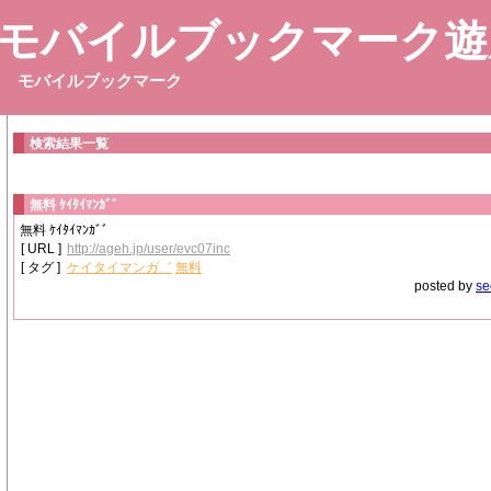
モバイルブックマーク遊
モバイルブックマーク
検索結果一覧
無料 ｹｲﾀｲﾏﾝｶﾞﾞ
無料 ｹｲﾀｲﾏﾝｶﾞﾞ
[ URL ]
http://ageh.jp/user/evc07inc
[ タグ ]
ケイタイマンガ゛
無料
posted by
se