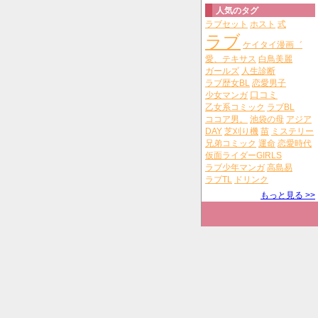
人気のタグ
ラブセット
ホスト
式
ラブ
ケイタイ漫画゛
愛、テキサス
白鳥美麗
ガールズ
人生診断
ラブ歴女BL
恋愛男子
少女マンガ
口コミ
乙女系コミック
ラブBL
ココア男。
池袋の母
アジア
DAY
芝刈り機
苗
ミステリー
兄弟コミック
運命
恋愛時代
仮面ライダーGIRLS
ラブ少年マンガ
高島易
ラブTL
ドリンク
もっと見る >>